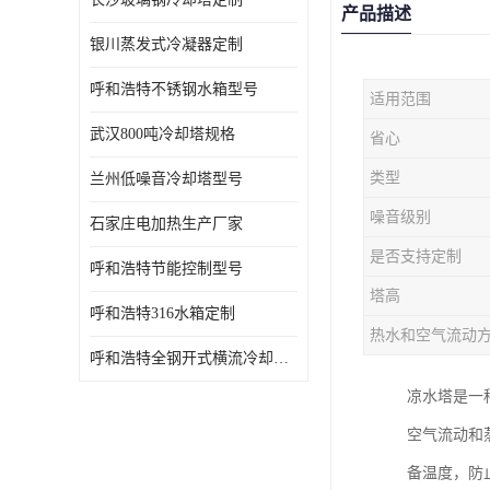
产品描述
银川蒸发式冷凝器定制
呼和浩特不锈钢水箱型号
适用范围
武汉800吨冷却塔规格
省心
类型
兰州低噪音冷却塔型号
噪音级别
石家庄电加热生产厂家
是否支持定制
呼和浩特节能控制型号
塔高
呼和浩特316水箱定制
热水和空气流动
呼和浩特全钢开式横流冷却塔型号
凉水塔是一
空气流动和
备温度，防