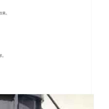
效果。
求。