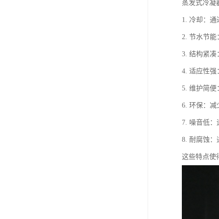
蒸发式冷凝
1. 冷却
2. 节水
3. 结构
4. 适应
5. 维护
6. 环保
7. 噪音
8. 耐腐
这些特点使