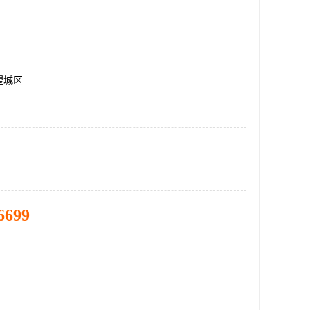
望城区
6699