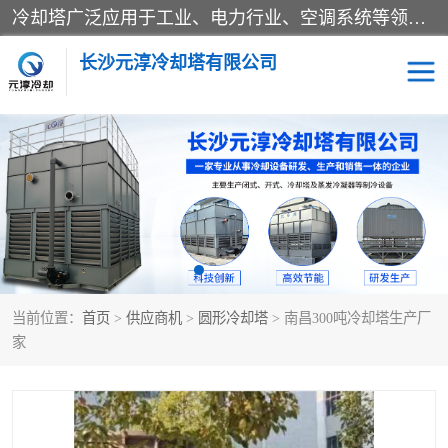
冷却塔广泛应用于工业、电力行业、空调系统等领域。在电力行业中，用于冷却发电机组的循环水；在工业生产中，如化工、冶金等行业，可降低生产过程中产生的热量；在空调系统中，为空调设备提供冷却水源
长沙元淳冷却塔有限公司
方形开式冷却塔
圆形冷却塔
闭式冷却塔
水箱
电控箱
水泵
当前位置：
首页
>
供应商机
>
圆形冷却塔
> 南昌300吨冷却塔生产厂
板式换热器
家