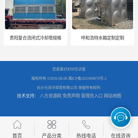
呼和浩特水箱定制定制
电厂冷却塔
您是第
273737
位访客
版权所有 ©2026-08-08
湘ICP备2021009070号-2
长沙元淳冷却塔有限公司
保留所有权利.
技术支持：
八方资源网
免责声明
管理员入口
网站地图
郑州喷淋泵厂家
太原板式换热器生产厂家
首页
产品分类
热线电话
在线咨询